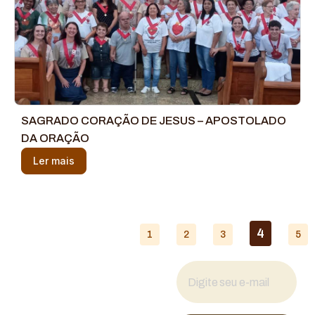
SAGRADO CORAÇÃO DE JESUS – APOSTOLADO
DA ORAÇÃO
Ler mais
4
1
2
3
5
Fique por dentro
das novidades
Cadastre seu e-mail para