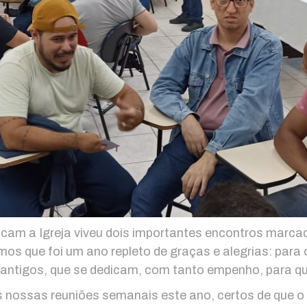
cam a Igreja viveu dois importantes encontros marcad
s que foi um ano repleto de graças e alegrias: para 
antigos, que se dedicam, com tanto empenho, para q
nossas reuniões semanais este ano, certos de que o t