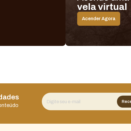
vela virtual
Acender Agora
idades
conteúdo