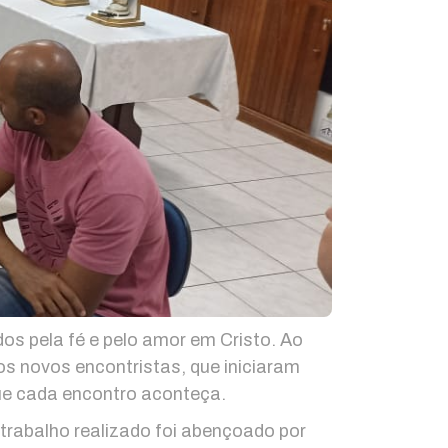
os pela fé e pelo amor em Cristo. Ao
os novos encontristas, que iniciaram
ue cada encontro aconteça.
rabalho realizado foi abençoado por