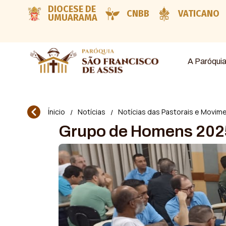
DIOCESE DE
CNBB
VATICANO
UMUARAMA
A Paróqui
Ínicio
Notícias
Notícias das Pastorais e Movim
/
/
Grupo de Homens 202