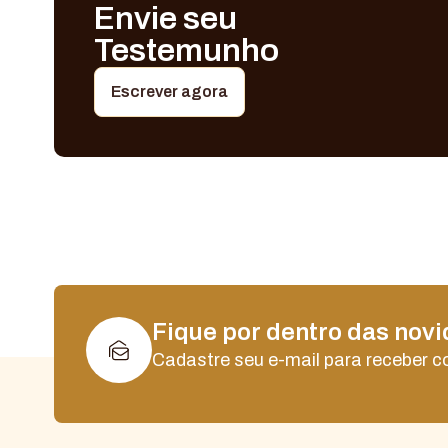
Envie seu
Testemunho
Escrever agora
Fique por dentro das nov
Cadastre seu e-mail para receber 