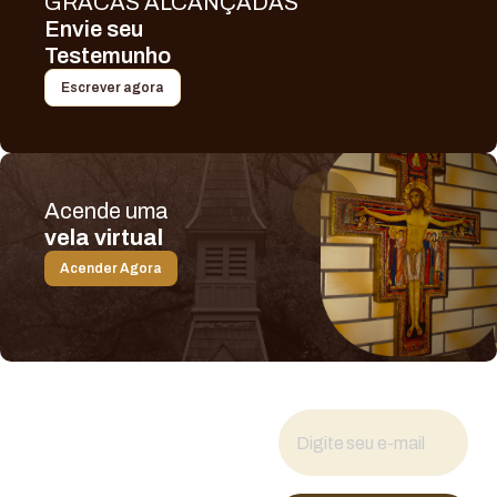
GRACAS ALCANÇADAS
Envie seu
Testemunho
Escrever agora
Acende uma
vela virtual
Acender Agora
Fique por dentro
das novidades
Cadastre seu e-mail para