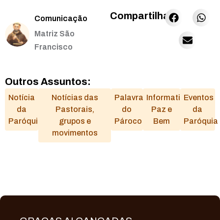
Compartilhar:
Comunicação
Matriz São
Francisco
Outros Assuntos:
Notícia
Notícias das
Palavra
Informativo
Eventos
da
Pastorais,
do
Paz e
da
Paróquia
grupos e
Pároco
Bem
Paróquia
movimentos