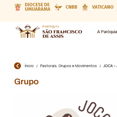
DIOCESE DE
CNBB
VATICANO
UMUARAMA
A Paróqui
Ínicio
Pastorais, Grupos e Movimentos
JOCA – 
/
/
Grupo