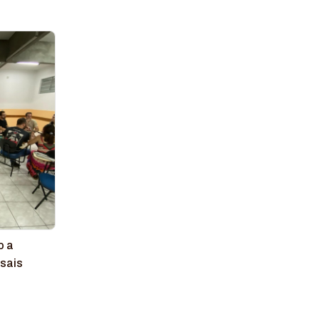
o a
sais