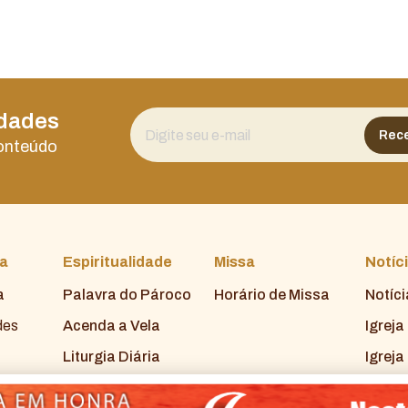
idades
conteúdo
ia
Espiritualidade
Missa
Notíc
a
Palavra do Pároco
Horário de Missa
Notíc
des
Acenda a Vela
Igreja
Liturgia Diária
Igreja
tes
Santo do Dia