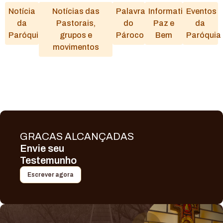
Notícia
Notícias das
Palavra
Informativo
Eventos
da
Pastorais,
do
Paz e
da
Paróquia
grupos e
Pároco
Bem
Paróquia
movimentos
GRACAS ALCANÇADAS
Envie seu
Testemunho
Escrever agora