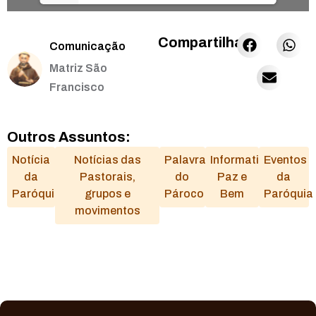
Compartilhar:
Comunicação
Matriz São
Francisco
Outros Assuntos:
Notícia
Notícias das
Palavra
Informativo
Eventos
da
Pastorais,
do
Paz e
da
Paróquia
grupos e
Pároco
Bem
Paróquia
movimentos