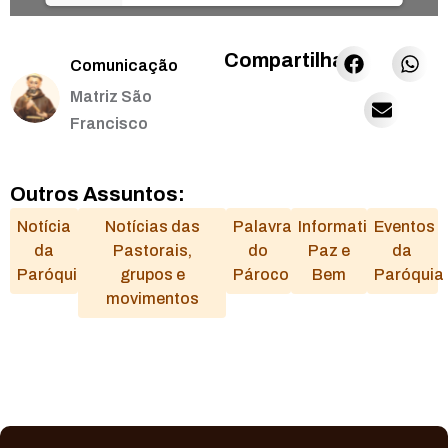
Compartilhar:
Comunicação
Matriz São
Francisco
Outros Assuntos:
Notícia
Notícias das
Palavra
Informativo
Eventos
da
Pastorais,
do
Paz e
da
Paróquia
grupos e
Pároco
Bem
Paróquia
movimentos