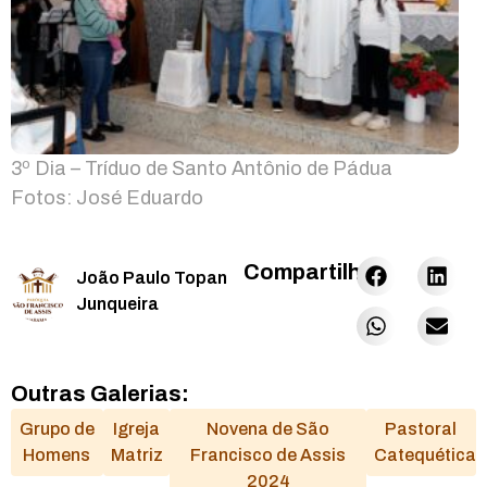
3º Dia – Tríduo de Santo Antônio de Pádua
Fotos: José Eduardo
Compartilhar:
João Paulo Topan
Junqueira
Outras Galerias:
Grupo de
Igreja
Novena de São
Pastoral
Homens
Matriz
Francisco de Assis
Catequética
2024