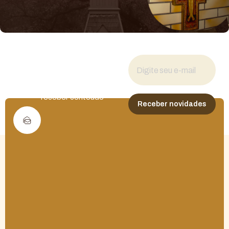
Fique por dentro
das novidades
Cadastre seu e-mail para
receber conteúdo