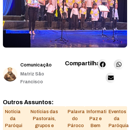
Compartilhar:
Comunicação
Matriz São
Francisco
Outros Assuntos:
Notícia
Notícias das
Palavra
Informativo
Eventos
da
Pastorais,
do
Paz e
da
Paróquia
grupos e
Pároco
Bem
Paróquia