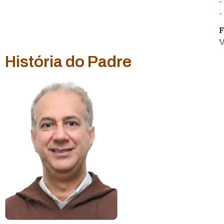
-
-
F
V
História do Padre