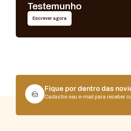
Testemunho
Escrever agora
Fique por dentro das nov
Cadastre seu e-mail para receber 