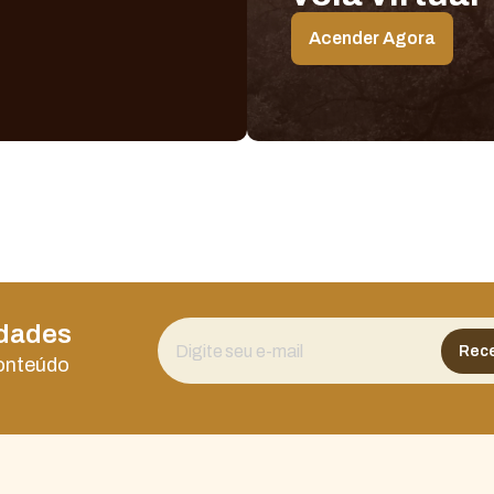
Acender Agora
idades
conteúdo