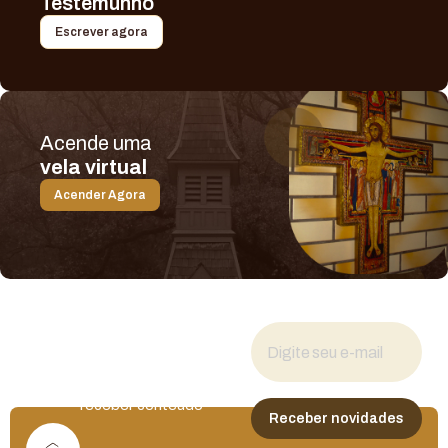
Testemunho
Escrever agora
Acende uma
vela virtual
Acender Agora
Fique por dentro
das novidades
Cadastre seu e-mail para
receber conteúdo