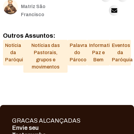
Matriz São
Francisco
Outros Assuntos:
Notícia
Notícias das
Palavra
Informativo
Eventos
da
Pastorais,
do
Paz e
da
Paróquia
grupos e
Pároco
Bem
Paróquia
movimentos
GRACAS ALCANÇADAS
Envie seu