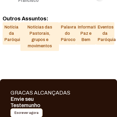
Francisco
Outros Assuntos:
Notícia
Notícias das
Palavra
Informativo
Eventos
da
Pastorais,
do
Paz e
da
Paróquia
grupos e
Pároco
Bem
Paróquia
movimentos
GRACAS ALCANÇADAS
Envie seu
Testemunho
Escrever agora